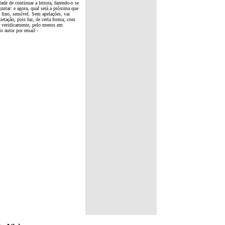
ade de continuar a leitura, fazendo-o se
untar: e agora, qual será a próxima que
fino, sensível. Sem apelações, vai
etação, pois faz, de certa forma, com
o veridicamente, pelo menos em
do autor por email -