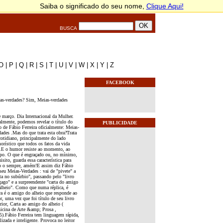
BUSCA
O
|
P
|
Q
|
R
|
S
|
T
|
U
|
V
|
W
|
X
|
Y
|
Z
FACEBOOK
as-verdades? Sim, Meias-verdades
e março. Dia Internacional da Mulher.
almente, podemos revelar o título do
PUBLICIDADE
o de Fábio Ferreira oficialmente: Meias-
dades .Mas do que trata esta obra?Trata
cotidiano, principalmente do lado
orístico que todos os fatos da vida
.E o humor resiste ao momento, ao
po. O que é engraçado ou, no mínimo,
isito, guarda essa característica para
o o sempre, amém!E assim diz Fábio
seu Meias-Verdades : vai de "pivete" a
sta no subúrbio", passando pelo "livro
gago" e a surpreendente "carta do amigo
alheio". Como que numa réplica, é
ra é o amigo do alheio que responde ao
r, uma vez que foi título de seu livro
rior, Carta ao amigo do alheio (
icina de Arte &amp; Prosa ,
5).Fábio Ferreira tem linguagem rápida,
lizada e inteligente. Provoca no leitor