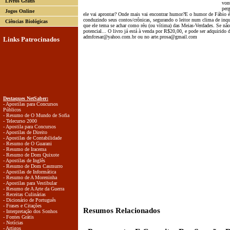
Livros Grátis
vont
perg
Jogos Online
ele vai aprontar? Onde mais vai encontrar humor?E o humor de Fábio é 
conduzindo seus contos/crônicas, segurando o leitor num clima de inqui
Ciências Biológicas
que ele tema se achar como réu (ou vítima) das Meias-Verdades. Se nã
potencial... O livro já está à venda por R$20,00, e pode ser adquirido 
admfcesar@yahoo.com.br
ou no
arte.prosa@gmail.com
Links Patrocinados
Destaques NetSaber:
- Apostilas para Concursos
Públicos
- Resumo de O Mundo de Sofia
- Telecurso 2000
- Apostila para Concursos
- Apostilas de Direito
- Apostilas de Contabilidade
- Resumo de O Guarani
- Resumo de Iracema
- Resumo de Dom Quixote
- Apostilas de Inglês
- Resumo de Dom Casmurro
- Apostilas de Informática
- Resumo de A Moreninha
- Apostilas para Vestibular
- Resumo de A Arte da Guerra
- Receitas Culinárias
- Dicionário de Português
- Frases e Citações
Resumos Relacionados
- Interpretação dos Sonhos
- Fontes Grátis
- Notícias
- Artigos