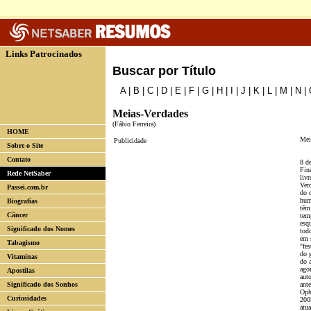
Links Patrocinados
Buscar por Título
A
|
B
|
C
|
D
|
E
|
F
|
G
|
H
|
I
|
J
|
K
|
L
|
M
|
N
|
Meias-Verdades
(Fábio Ferreira)
HOME
Mei
Publicidade
Sobre o Site
Contato
8 d
Fin
Rede NetSaber
livr
Ver
Passei.com.br
do 
hum
Biografias
têm
Câncer
tem
esqu
Significado dos Nomes
tod
em 
Tabagismo
"fe
do 
Vitaminas
do 
ago
Apostilas
auto
Significado dos Sonhos
ante
Oph
Curiosidades
200
atua