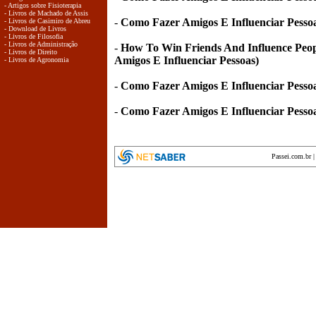
- Artigos sobre Fisioterapia
- Livros de Machado de Assis
-
Como Fazer Amigos E Influenciar Pesso
- Livros de Casimiro de Abreu
- Download de Livros
- Livros de Filosofia
- Livros de Administração
-
How To Win Friends And Influence Peo
- Livros de Direito
Amigos E Influenciar Pessoas)
- Livros de Agronomia
-
Como Fazer Amigos E Influenciar Pessoa
-
Como Fazer Amigos E Influenciar Pesso
Passei.com.br
encyclopedia