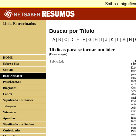
Links Patrocinados
Buscar por Título
A
|
B
|
C
|
D
|
E
|
F
|
G
|
H
|
I
|
J
|
K
|
L
|
M
|
N
|
10 dicas para se tornar um líder
(Dale carnegie)
HOME
10
Publicidade
Sobre o Site
LÍD
Dal
Contato
faz
par
Rede NetSaber
curs
tor
Passei.com.br
mil
Con
Biografias
serv
Câncer
Aba
ensi
Significado dos Nomes
Iss
opi
Tabagismo
Adm
efi
Vitaminas
com
igu
Apostilas
Ince
Significado dos Sonhos
mes
pote
Curiosidades
Pro
aten