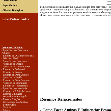
Livros Grátis
que
nom
Jogos Online
nome de uma pessoa sinaliza que ela não significa nada para você.7 - s
agradável.8 - Evite mostrar que está irritado - não controlar seus impu
Ciências Biológicas
ninguem na frente dos outros - a pessoa se sentirá menosprezada e mag
alheia - nem sempre as pessoas pensam como você, e isso não significa
Links Patrocinados
Destaques NetSaber:
- Apostilas para Concursos
Públicos
- Resumo de O Mundo de Sofia
- Telecurso 2000
- Apostila para Concursos
- Apostilas de Direito
- Apostilas de Contabilidade
- Resumo de O Guarani
- Resumo de Iracema
- Resumo de Dom Quixote
- Apostilas de Inglês
- Resumo de Dom Casmurro
- Apostilas de Informática
- Resumo de A Moreninha
- Apostilas para Vestibular
- Resumo de A Arte da Guerra
- Receitas Culinárias
- Dicionário de Português
Resumos Relacionados
- Frases e Citações
- Interpretação dos Sonhos
- Fontes Grátis
- Notícias
-
Como Fazer Amigos E Influenciar Pesso
- Artigos