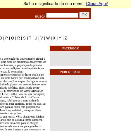
BUSCA
O
|
P
|
Q
|
R
|
S
|
T
|
U
|
V
|
W
|
X
|
Y
|
Z
FACEBOOK
 a aceleração do aquecimento global e
a uma série de problemas decorrentes da
úria humana, a população do planeta
ra criou condições de sobrevivência na
 e para lá se mudou.
PUBLICIDADE
uperfície terrestre, o único indício de
a era uma barata que acompanhava um
ozinho que fora esquecido ligado, e uma
inha de planta que esse robô encontrou.
nidade robótica, classificada como
L-E abreviatura de Waste Allocation
d Lifter Earth-Class ou, em português,
alizador e Coletor de Lixo Classe
estre, habituou-se a uma rotina de
alho na qual cumpria, todos os dias, as
ções para as quais fora programado:
lizar lixo, coletá-lo, comprimi-lo e
azená-lo em pilhas.
a sua rotina, vê-se claramente hábitos
anos que de alguma forma adquiriu.
rovisou uma casa para se abrigar,
tendo nela armários para guardar os
etos de seu interesse que encontrava no