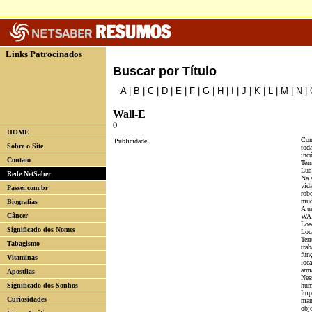
Links Patrocinados
Buscar por Título
A
|
B
|
C
|
D
|
E
|
F
|
G
|
H
|
I
|
J
|
K
|
L
|
M
|
N
|
Wall-E
()
HOME
Com
Publicidade
Sobre o Site
tod
inc
Contato
Ter
Lua
Rede NetSaber
Na s
vid
Passei.com.br
rob
mud
Biografias
A u
Câncer
WAL
Loa
Significado dos Nomes
Loc
Terr
Tabagismo
trab
fun
Vitaminas
loca
arm
Apostilas
Ness
Significado dos Sonhos
hum
Imp
Curiosidades
man
obj