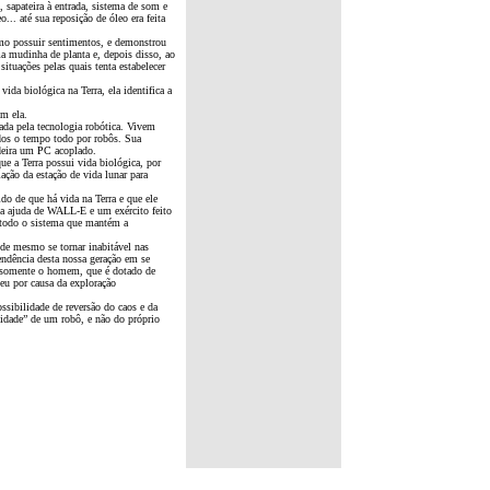
, sapateira à entrada, sistema de som e
o... até sua reposição de óleo era feita
mo possuir sentimentos, e demonstrou
ma mudinha de planta e, depois disso, ao
tuações pelas quais tenta estabelecer
a biológica na Terra, ela identifica a
m ela.
ada pela tecnologia robótica. Vivem
idos o tempo todo por robôs. Sua
deira um PC acoplado.
 a Terra possui vida biológica, por
ação da estação de vida lunar para
do de que há vida na Terra e que ele
 a ajuda de WALL-E e um exército feito
 todo o sistema que mantém a
pode mesmo se tornar inabitável nas
endência desta nossa geração em se
 somente o homem, que é dotado de
eteu por causa da exploração
ssibilidade de reversão do caos e da
lidade” de um robô, e não do próprio