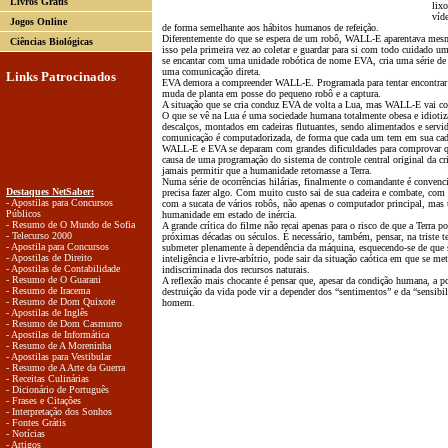
Livros Grátis
lixo
víde
Jogos Online
de forma semelhante aos hábitos humanos de refeição.
Diferentemente do que se espera de um robô, WALL-E aparentava mes
Ciências Biológicas
isso pela primeira vez ao coletar e guardar para si com todo cuidado u
se encantar com uma unidade robótica de nome EVA, cria uma série de si
uma comunicação direta.
Links Patrocinados
EVA demora a compreender WALL-E. Programada para tentar encontrar vid
muda de planta em posse do pequeno robô e a captura.
A situação que se cria conduz EVA de volta a Lua, mas WALL-E vai co
O que se vê na Lua é uma sociedade humana totalmente obesa e idiotiz
descalços, montados em cadeiras flutuantes, sendo alimentados e serv
comunicação é computadorizada, de forma que cada um tem em sua ca
WALL-E e EVA se deparam com grandes dificuldades para comprovar que
causa de uma programação do sistema de controle central original da cri
jamais permitir que a humanidade retornasse a Terra.
Numa série de ocorrências hilárias, finalmente o comandante é convenci
Destaques NetSaber:
precisa fazer algo. Com muito custo sai de sua cadeira e combate, com
- Apostilas para Concursos
com a sucata de vários robôs, não apenas o computador principal, mas
Públicos
humanidade em estado de inércia.
- Resumo de O Mundo de Sofia
A grande crítica do filme não recai apenas para o risco de que a Terra 
- Telecurso 2000
próximas décadas ou séculos. É necessário, também, pensar, na triste t
- Apostila para Concursos
submeter plenamente à dependência da máquina, esquecendo-se de que
- Apostilas de Direito
inteligência e livre-arbítrio, pode sair da situação caótica em que se m
- Apostilas de Contabilidade
indiscriminada dos recursos naturais.
- Resumo de O Guarani
A reflexão mais chocante é pensar que, apesar da condição humana, a po
- Resumo de Iracema
destruição da vida pode vir a depender dos “sentimentos” e da “sensibi
- Resumo de Dom Quixote
homem.
- Apostilas de Inglês
- Resumo de Dom Casmurro
- Apostilas de Informática
- Resumo de A Moreninha
- Apostilas para Vestibular
- Resumo de A Arte da Guerra
- Receitas Culinárias
- Dicionário de Português
- Frases e Citações
- Interpretação dos Sonhos
- Fontes Grátis
- Notícias
- Artigos