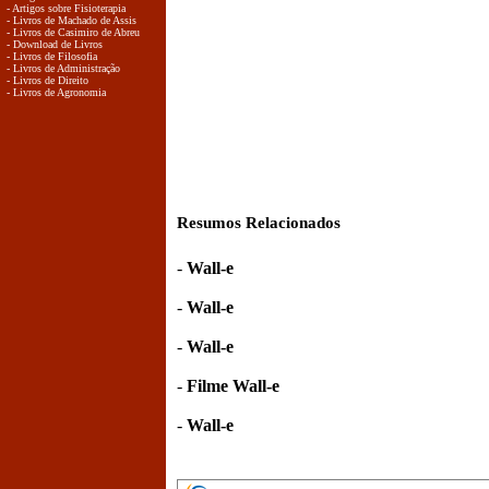
- Artigos sobre Fisioterapia
- Livros de Machado de Assis
- Livros de Casimiro de Abreu
- Download de Livros
- Livros de Filosofia
- Livros de Administração
- Livros de Direito
- Livros de Agronomia
Resumos Relacionados
-
Wall-e
-
Wall-e
-
Wall-e
-
Filme Wall-e
-
Wall-e