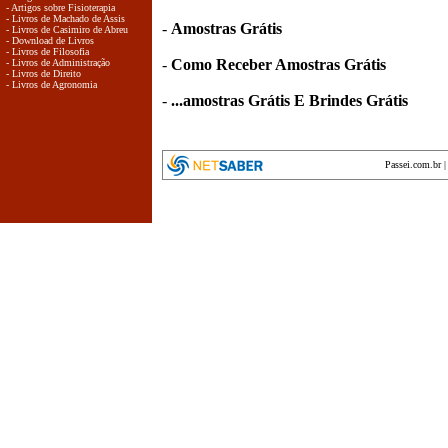
- Artigos sobre Fisioterapia
- Livros de Machado de Assis
-
Amostras Grátis
- Livros de Casimiro de Abreu
- Download de Livros
- Livros de Filosofia
-
Como Receber Amostras Grátis
- Livros de Administração
- Livros de Direito
- Livros de Agronomia
-
...amostras Grátis E Brindes Grátis
Passei.com.br
encyclopedia