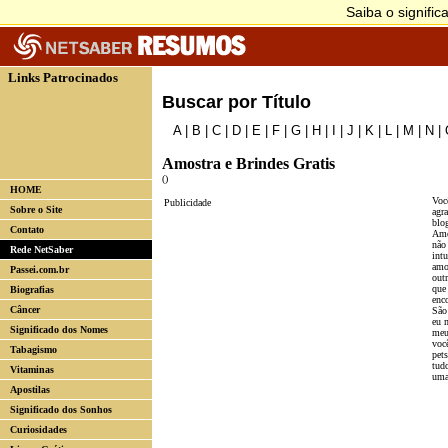
Links Patrocinados
Buscar por Título
A
|
B
|
C
|
D
|
E
|
F
|
G
|
H
|
I
|
J
|
K
|
L
|
M
|
N
|
Amostra e Brindes Gratis
()
HOME
Voc
Publicidade
Sobre o Site
agra
blo
Contato
Amo
não
Rede NetSaber
int
amo
Passei.com.br
out
que
Biografias
enco
Câncer
São
eu 
Significado dos Nomes
meu
voc
Tabagismo
pet
tud
Vitaminas
uma
Apostilas
Significado dos Sonhos
Curiosidades