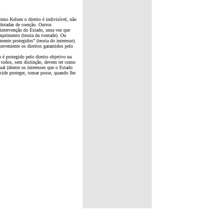
to é indivisível, não
 dotadas de coerção. Outros
 intervenção do Estado, uma vez que
umprimento (teoria da vontade). Ou
mente protegidos” (teoria do interesse).
onveniente os direitos garantidos pelo
é protegido pelo direito objetivo na
e todos, sem distinção, devem ter como
ual (dentre os interesses que o Estado
ecide proteger, tomar posse, quando lhe