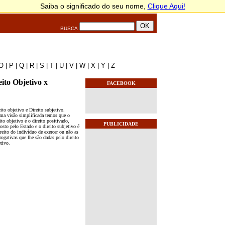
BUSCA
O
|
P
|
Q
|
R
|
S
|
T
|
U
|
V
|
W
|
X
|
Y
|
Z
eito Objetivo x
FACEBOOK
ito objetivo e Direito subjetivo.
a visão simplificada temos que o
ito objetivo é o direito positivado,
PUBLICIDADE
osto pelo Estado e o direito subjetivo é
reito do indivíduo de exercer ou não as
rogativas que lhe são dadas pelo direito
objetivo.