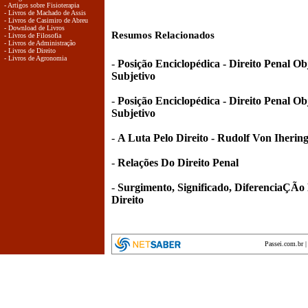
- Artigos sobre Fisioterapia
- Livros de Machado de Assis
- Livros de Casimiro de Abreu
- Download de Livros
Resumos Relacionados
- Livros de Filosofia
- Livros de Administração
- Livros de Direito
- Livros de Agronomia
-
Posição Enciclopédica - Direito Penal Ob
Subjetivo
-
Posição Enciclopédica - Direito Penal Ob
Subjetivo
-
A Luta Pelo Direito - Rudolf Von Iherin
-
Relações Do Direito Penal
-
Surgimento, Significado, DiferenciaÇÃo 
Direito
Passei.com.br