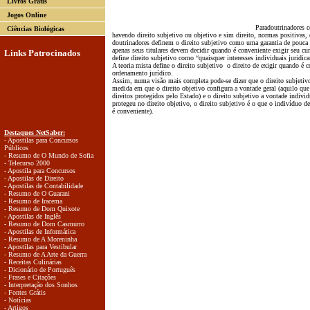
Livros Grátis
Jogos Online
Paradoutrinadores como Kelsen o direi
Ciências Biológicas
havendo direito subjetivo ou objetivo e sim direito, normas positivas,
doutrinadores definem o direito subjetivo como uma garantia de pouca
apenas seus titulares devem decidir quando é conveniente exigir seu c
Links Patrocinados
define direito subjetivo como “quaisquer interesses individuais juridica
A teoria mista define o direito subjetivo o direito de exigir quando é c
ordenamento jurídico.
Assim, numa visão mais completa pode-se dizer que o direito subjetivo 
medida em que o direito objetivo configura a vontade geral (aquilo qu
direitos protegidos pelo Estado) e o direito subjetivo a vontade individ
protegeu no direito objetivo, o direito subjetivo é o que o indivíduo d
é conveniente).
Destaques NetSaber:
- Apostilas para Concursos
Públicos
- Resumo de O Mundo de Sofia
- Telecurso 2000
- Apostila para Concursos
- Apostilas de Direito
- Apostilas de Contabilidade
- Resumo de O Guarani
- Resumo de Iracema
- Resumo de Dom Quixote
- Apostilas de Inglês
- Resumo de Dom Casmurro
- Apostilas de Informática
- Resumo de A Moreninha
- Apostilas para Vestibular
- Resumo de A Arte da Guerra
- Receitas Culinárias
- Dicionário de Português
- Frases e Citações
- Interpretação dos Sonhos
- Fontes Grátis
- Notícias
- Artigos