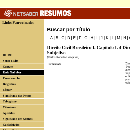
Links Patrocinados
Buscar por Título
A
|
B
|
C
|
D
|
E
|
F
|
G
|
H
|
I
|
J
|
K
|
L
|
M
|
N
|
Direito Civil Brasileiro I. Capítulo I. 4 Dir
Subjetivo
HOME
(Carlos Roberto Gonçalves)
Sobre o Site
Dire
Publicidade
Contato
Num
dire
Rede NetSaber
imp
o di
Passei.com.br
prer
Biografias
Câncer
Significado dos Nomes
Tabagismo
Vitaminas
Apostilas
Significado dos Sonhos
Curiosidades