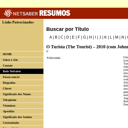
Links Patrocinados
Buscar por Título
A
|
B
|
C
|
D
|
E
|
F
|
G
|
H
|
I
|
J
|
K
|
L
|
M
|
N
|
O Turista (The Tourist) – 2010 (com Johnn
()
HOME
Fil
Publicidade
Sobre o Site
(co
Tur
Contato
Joh
(Jo
Rede NetSaber
uma 
dir
Passei.com.br
conf
Jol
Biografias
dol
Câncer
serv
gan
Significado dos Nomes
min
Ange
Tabagismo
Bet
Don
Vitaminas
Apostilas
Significado dos Sonhos
Curiosidades