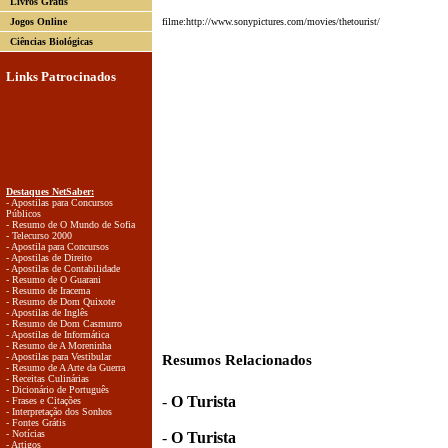
Livros Grátis
Jogos Online
filme:http://www.sonypictures.com/movies/thetourist/
Ciências Biológicas
Links Patrocinados
Destaques NetSaber:
- Apostilas para Concursos
Públicos
- Resumo de O Mundo de Sofia
- Telecurso 2000
- Apostila para Concursos
- Apostilas de Direito
- Apostilas de Contabilidade
- Resumo de O Guarani
- Resumo de Iracema
- Resumo de Dom Quixote
- Apostilas de Inglês
- Resumo de Dom Casmurro
- Apostilas de Informática
- Resumo de A Moreninha
- Apostilas para Vestibular
Resumos Relacionados
- Resumo de A Arte da Guerra
- Receitas Culinárias
- Dicionário de Português
-
O Turista
- Frases e Citações
- Interpretação dos Sonhos
- Fontes Grátis
- Notícias
-
O Turista
- Artigos