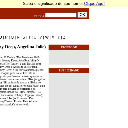
BUSCA
O
|
P
|
Q
|
R
|
S
|
T
|
U
|
V
|
W
|
X
|
Y
|
Z
y Deep, Angelina Jolie)
FACEBOOK
me: O Turista (The Tourist) – 2010
m Johnny Deep, Angelina Jolie) O
ista (The Tourist) é um Thriller com
nny Deep e Angelina Jolie.Frank
hnny Deep) é um turista pacato que faz
PUBLICIDADE
viagem pela Itália. Ele está se
igindo para Veneza de trem quando se
ronta com a irresistível Elise (Angelina
ie). Ela acabou de roubar milhões de
lares de um gangster e seduz Frank para
ir para desviar os policiais e os
gsters.Dados do FilmeDuração: 103
.Estrelando: Johnny Depp (as Frank),
lina Jolie (as Elise) and Paul
tanyDiretor: Florian Henckel von
nersmarckVisite o site do