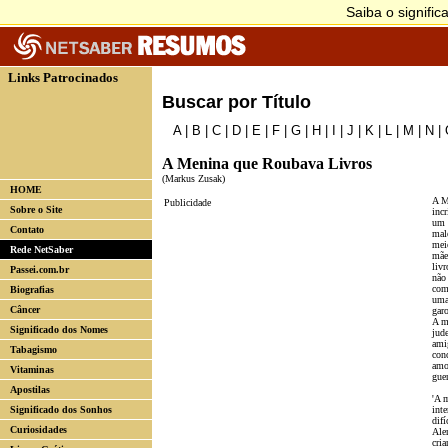
Links Patrocinados
Buscar por Título
A
|
B
|
C
|
D
|
E
|
F
|
G
|
H
|
I
|
J
|
K
|
L
|
M
|
N
|
A Menina que Roubava Livros
(Markus Zusak)
HOME
A M
Publicidade
Sobre o Site
incr
um 
Contato
mal
mei
Rede NetSaber
mãe
livr
Passei.com.br
não 
com
Biografias
uma
Câncer
gar
A mo
Significado dos Nomes
jude
ami
Tabagismo
con
amo
Vitaminas
gue
Apostilas
'A 
Significado dos Sonhos
inte
dif
Curiosidades
Ale
cria