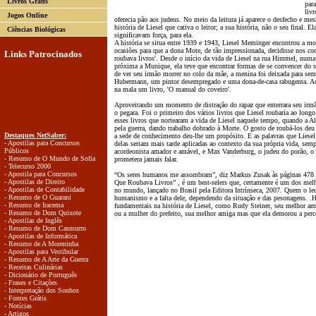
Livros Grátis
par
livr
Jogos Online
oferecia pão aos judeus. No meio da leitura já aparece o desfecho e me
história de Liesel que cativa o leitor; a sua história, não o seu final. E
Ciências Biológicas
significavam força, para ela.
A história se situa entre 1939 e 1943, Liesel Meminger encontrou a mort
ocasiões para que a dona Mote, de tão impressionada, decidisse nos co
Links Patrocinados
roubava livros'. Desde o início da vida de Liesel na rua Himmel, numa
próxima a Munique, ela teve que encontrar formas de se convencer do s
de ver seu irmão morrer no colo da mãe, a menina foi deixada para se
Hubermann, um pintor desempregado e uma dona-de-casa rabugenta. Ao e
na mala um livro, 'O manual do coveiro'.
Aproveitando um momento de distração do rapaz que enterrara seu irmão 
o pegara. Foi o primeiro dos vários livros que Liesel roubaria ao long
esses livros que nortearam a vida de Liesel naquele tempo, quando a A
pela guerra, dando trabalho dobrado à Morte. O gosto de roubá-los de
Destaques NetSaber:
a sede de conhecimento deu-lhe um propósito. E as palavras que Liesel
- Apostilas para Concursos
delas seriam mais tarde aplicadas ao contexto da sua própria vida, sem
Públicos
acordeonista amador e amável, e Max Vanderburg, o judeu do porão, o
- Resumo de O Mundo de Sofia
prometera jamais falar.
- Telecurso 2000
- Apostila para Concursos
“Os seres humanos me assombram”, diz Markus Zusak às páginas 478 d
- Apostilas de Direito
Que Roubava Livros” , é um best-selers que, certamente é um dos melh
- Apostilas de Contabilidade
no mundo, lançado no Brasil pela Editora Intrínseca, 2007. Quem o leu
- Resumo de O Guarani
humanismo e a falta dele, dependendo da situação e das pesonagens. .
- Resumo de Iracema
fundamentais na história de Liesel, como Rudy Steiner, seu melhor am
- Resumo de Dom Quixote
ou a mulher do prefeito, sua melhor amiga mas que ela demorou a perce
- Apostilas de Inglês
- Resumo de Dom Casmurro
- Apostilas de Informática
- Resumo de A Moreninha
- Apostilas para Vestibular
- Resumo de A Arte da Guerra
- Receitas Culinárias
- Dicionário de Português
- Frases e Citações
- Interpretação dos Sonhos
- Fontes Grátis
- Notícias
- Artigos