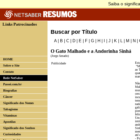
Links Patrocinados
Buscar por Título
A
|
B
|
C
|
D
|
E
|
F
|
G
|
H
|
I
|
J
|
K
|
L
|
M
|
N
|
O Gato Malhado e a Andorinha Sinhá
(Jorge Amado)
HOME
Esta
Publicidade
Sobre o Site
“Ma
ao 
Contato
qua
mar
Rede NetSaber
Não
Passei.com.br
Mal
mun
Biografias
cerc
Câncer
incu
terr
Significado dos Nomes
nad
gal
Tabagismo
pin
fel
Vitaminas
Um 
int
Apostilas
and
Significado dos Sonhos
Sinh
men
Curiosidades
até 
- P