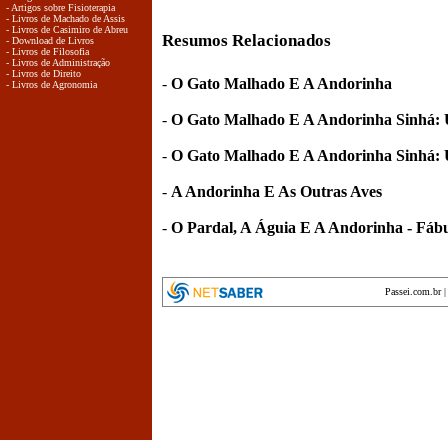
- Artigos sobre Fisioterapia
- Livros de Machado de Assis
- Livros de Casimiro de Abreu
Resumos Relacionados
- Download de Livros
- Livros de Filosofia
- Livros de Administração
- Livros de Direito
-
O Gato Malhado E A Andorinha
- Livros de Agronomia
-
O Gato Malhado E A Andorinha Sinhá: 
-
O Gato Malhado E A Andorinha Sinhá: 
-
A Andorinha E As Outras Aves
-
O Pardal, A Águia E A Andorinha - Fáb
Passei.com.br