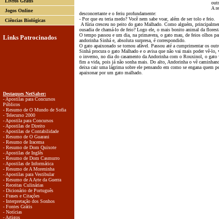
Livros Grátis
out
A r
Jogos Online
desconcertante e o feriu profundamente:
- Por que eu teria medo? Você nem sabe voar, além de ser tolo e feio.
Ciências Biológicas
A fúria cresceu no peito do gato Malhado. Como alguém, principalmen
ousadia de chamá-lo de feio? Logo ele, o mais bonito animal da florest
O tempo passou e um dia, na primavera, o gato mau, de feios olhos pa
Links Patrocinados
andorinha Sinhá e, absoluta surpresa, é correspondido.
O gato apaixonado se tornou afável. Passou até a cumprimentar os outr
Sinhá procura o gato Malhado e o avisa que não vai mais poder vê-lo, 
o inverno, no dia do casamento da Andorinha com o Rouxinol, o gato v
fim a vida, pois já não sonha mais. Do alto, Andorinha o vê caminhan
deixa cair uma lágrima sobre ele pensando em como se engana quem p
apaixonar por um gato malhado.
Destaques NetSaber:
- Apostilas para Concursos
Públicos
- Resumo de O Mundo de Sofia
- Telecurso 2000
- Apostila para Concursos
- Apostilas de Direito
- Apostilas de Contabilidade
- Resumo de O Guarani
- Resumo de Iracema
- Resumo de Dom Quixote
- Apostilas de Inglês
- Resumo de Dom Casmurro
- Apostilas de Informática
- Resumo de A Moreninha
- Apostilas para Vestibular
- Resumo de A Arte da Guerra
- Receitas Culinárias
- Dicionário de Português
- Frases e Citações
- Interpretação dos Sonhos
- Fontes Grátis
- Notícias
- Artigos