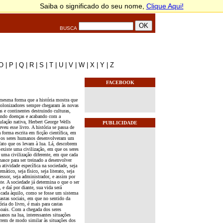
BUSCA
O
|
P
|
Q
|
R
|
S
|
T
|
U
|
V
|
W
|
X
|
Y
|
Z
FACEBOOK
mesma forma que a história mostra que
colonizadores sempre chegaram às novas
as e continentes destruindo culturas,
ando doenças e acabando com a
ulação nativa, Herbert George Wells
PUBLICIDADE
eveu esse livro. A história se passa de
 forma escrita em ficção científica, em
 os seres humanos desenvolveram um
efato que os levam à lua. Lá, descobrem
 existe uma civilização, em que os seres
 uma civilização diferente, em que cada
nasce para ser treinado a desenvolver
atividade específica na sociedade, seja
mático, seja físico, seja literato, seja
essor, seja administrador, e assim por
te. A sociedade já determina o que o ser
, e daí por diante, sua vida será
icada àquilo, como se fosse um sistema
castas sociais, em que no sentido da
ória do livro, é mais para castas
soais. Com a chegada dos seres
anos na lua, interessantes situações
rrem de modo similar às situações dos