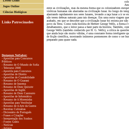
Livros Grátis
col
Amé
Jogos Online
entre as civilizações, mas da mesma forma que os colonizadores europeu
viróticas humanas são alastradas na civilização lunar. Ao longo do temp
Ciências Biológicas
alastrando rapidamente nos seres lunares, levando a raça lunar a ir se
não terem defesas naturais para tais doenças. Em uma outra viagem que 
acabado, em que se descobre que a civilização lunar foi extinta por não
Links Patrocinados
povo da Terra. Como toda história de Herbert George Wells, a forma é t
detalhamento, que o leitor passa a fazer parte da história. Também, c
George Wells (também conhecido por H. G. Wells), a crítica às questões 
que ainda hoje são muito válidas, é uma constante forma inteligente qu
de ficção científica, mostrando inúmeros pormenores de como o ser hu
preparado para quase nada.
Destaques NetSaber:
- Apostilas para Concursos
Públicos
- Resumo de O Mundo de Sofia
- Telecurso 2000
- Apostila para Concursos
- Apostilas de Direito
- Apostilas de Contabilidade
- Resumo de O Guarani
- Resumo de Iracema
- Resumo de Dom Quixote
- Apostilas de Inglês
- Resumo de Dom Casmurro
- Apostilas de Informática
- Resumo de A Moreninha
- Apostilas para Vestibular
- Resumo de A Arte da Guerra
- Receitas Culinárias
- Dicionário de Português
- Frases e Citações
- Interpretação dos Sonhos
- Fontes Grátis
- Notícias
- Artigos