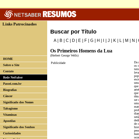
Links Patrocinados
Buscar por Título
A
|
B
|
C
|
D
|
E
|
F
|
G
|
H
|
I
|
J
|
K
|
L
|
M
|
N
|
Os Primeiros Homens da Lua
(Herbert George Wells)
HOME
Da 
Publicidade
Sobre o Site
os 
terr
Contato
lev
pop
Rede NetSaber
escr
uma
Passei.com.br
que
art
Biografias
que
Câncer
têm
ser 
Significado dos Nomes
uma 
mate
Tabagismo
prof
dian
Vitaminas
será
ded
Apostilas
de 
Significado dos Sonhos
hist
pes
Curiosidades
hum
oco