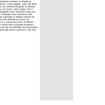
onizadores europeus na chegada às
ricas e outros lugares. Laços são feitos
s (ou terrestres em geral), as doenças
o, as viroses, como a gripe, vão se
 extinguindo com o passar do tempo por
é realizada à lua, encontra-se tudo
 ter suportado as doenças viróticas do
ão bem definida na escrita e no
omo é o comum dos livros de Herbert
sociais ditas civilizadas da época e
e nos faz ver realidades em uma história
mano age contra o próximo, e não está