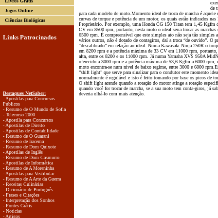
Livros Grátis
exe
de 
Jogos Online
para cada modelo de moto.Momento ideal de troca de marcha é aquele
curvas de torque e potência de um motor, os quais estão indicados nas
Ciências Biológicas
Proprietário. Por exemplo, uma Honda CG 150 Titan tem 1,45 Kgfm 
CV em 8500 rpm, portanto, nesta moto o ideal seria trocar as marcha
6500 rpm. É compreensível que este simples ato não seja tão simples
Links Patrocinados
vários outros, não é dotado de contagiros, daí a troca “de ouvido”. O 
“descalibrado” em relação ao ideal. Numa Kawasaki Ninja 250R o tor
em 8200 rpm e a potência máxima de 33 CV em 11000 rpm, portanto, a
alta, entre os 8200 e os 11000 rpm. Já numa Yamaha XVS 950A MidNi
oferecido a 3000 rpm e a potência máxima de 53,6 Kgfm a 6000 rpm, o
moto encontra-se num nível de baixo regime, entre 3000 e 6000 rpm.
“shift light” que serve para sinalizar para o condutor este momento idea
normalmente é regulável e isto é feito tomando por base os picos de to
O shift light acende quando a rotação do motor atinge a rotação especif
quando você for trocar de marcha, se a sua moto tem conta-giros, já sab
Destaques NetSaber:
deveria olhá-lo com mais atenção.
- Apostilas para Concursos
Públicos
- Resumo de O Mundo de Sofia
- Telecurso 2000
- Apostila para Concursos
- Apostilas de Direito
- Apostilas de Contabilidade
- Resumo de O Guarani
- Resumo de Iracema
- Resumo de Dom Quixote
- Apostilas de Inglês
- Resumo de Dom Casmurro
- Apostilas de Informática
- Resumo de A Moreninha
- Apostilas para Vestibular
- Resumo de A Arte da Guerra
- Receitas Culinárias
- Dicionário de Português
- Frases e Citações
- Interpretação dos Sonhos
- Fontes Grátis
- Notícias
- Artigos