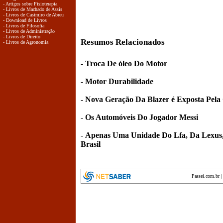
- Artigos sobre Fisioterapia
- Livros de Machado de Assis
- Livros de Casimiro de Abreu
- Download de Livros
- Livros de Filosofia
- Livros de Administração
- Livros de Direito
Resumos Relacionados
- Livros de Agronomia
-
Troca De óleo Do Motor
-
Motor Durabilidade
-
Nova Geração Da Blazer é Exposta Pela
-
Os Automóveis Do Jogador Messi
-
Apenas Uma Unidade Do Lfa, Da Lexus,
Brasil
Passei.com.br