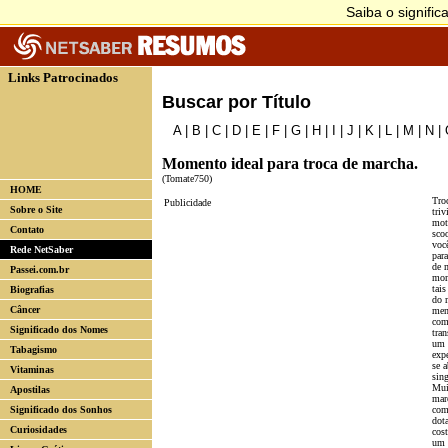
Links Patrocinados
Buscar por Título
A
|
B
|
C
|
D
|
E
|
F
|
G
|
H
|
I
|
J
|
K
|
L
|
M
|
N
|
Momento ideal para troca de marcha.
(Tomate750)
HOME
Tro
Publicidade
Sobre o Site
triv
mot
Contato
sco
voc
Rede NetSaber
par
de m
Passei.com.br
mom
tai
Biografias
do 
Câncer
men
com
Significado dos Nomes
tra
um 
Tabagismo
exp
se 
Vitaminas
sing
Mui
Apostilas
mar
Significado dos Sonhos
com
dot
Curiosidades
cos
um 