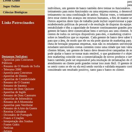
Livros Grátis
pers
par
Jogos Online
indivíduos, um gerente de banco também deve treinar os funcionários. I
treinamento para outro funcionário ou uma empresa externa, o desenv
Ciências Biológicas
treinamento ou uma combinação de ambos. Muitas vezes, o treinamento
deve estar ciente dos avanços em recursos humanos, a fim de manter seus
Outros aspectos deste tipo de trabalho pode incluir supervisionar a pap
Links Patrocinados
estabelecendo políticas de pessoal e de resolução de disputas da equipe
rentabilidade e têm a capacidade de fornecer continuamente grandes pro
gerente de banco deve comercializar bens e serviços aos seus clientes. M
cientes de todos os serviços disponíveis para eles, e marketing criativ
sobre os benefícios que os esperam. Cada gerente de banco deve saber b
para que a área, de modo que ele ou ela pode ajustar de marketing para 
cheia de brotação pequenas empresas, mas não os estudantes universitár
estudante universitário contas correntes como uma cidade que tem vária
clientes felizes, um gerente de banco deve desenvolver campanhas de m
pode ajudar o banco se tornar mais rentável, o que geralmente é o obje
Destaques NetSaber:
este marketing coincide com a comercialização de novos produtos e serv
- Apostilas para Concursos
banco também pode ser responsável pela resolução de reclamações de cl
Públicos
atendimento ao cliente pode grandes tornar isso mais fácil. O gerente do
- Resumo de O Mundo de Sofia
se sentir como se ele ou ela está sendo ouvida e validada enquanto co
- Telecurso 2000
considerado um resultado positivo, tanto para o banco eo cliente.
- Apostila para Concursos
- Apostilas de Direito
- Apostilas de Contabilidade
- Resumo de O Guarani
- Resumo de Iracema
- Resumo de Dom Quixote
- Apostilas de Inglês
- Resumo de Dom Casmurro
- Apostilas de Informática
- Resumo de A Moreninha
- Apostilas para Vestibular
- Resumo de A Arte da Guerra
- Receitas Culinárias
- Dicionário de Português
- Frases e Citações
- Interpretação dos Sonhos
- Fontes Grátis
- Notícias
- Artigos