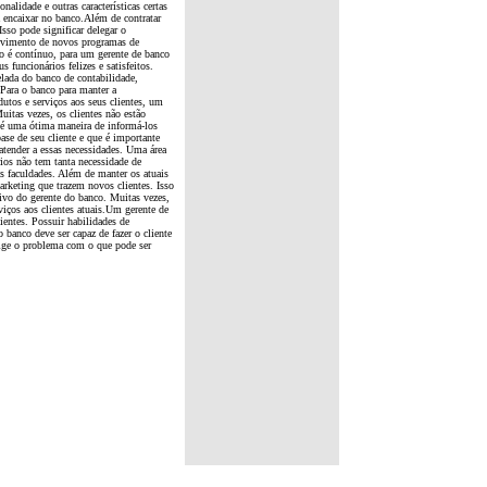
onalidade e outras características certas
a encaixar no banco.Além de contratar
sso pode significar delegar o
olvimento de novos programas de
 é contínuo, para um gerente de banco
 funcionários felizes e satisfeitos.
elada do banco de contabilidade,
.Para o banco para manter a
dutos e serviços aos seus clientes, um
uitas vezes, os clientes não estão
o é uma ótima maneira de informá-los
ase de seu cliente e que é importante
atender a essas necessidades. Uma área
ios não tem tanta necessidade de
s faculdades. Além de manter os atuais
arketing que trazem novos clientes. Isso
tivo do gerente do banco. Muitas vezes,
iços aos clientes atuais.Um gerente de
ientes. Possuir habilidades de
 banco deve ser capaz de fazer o cliente
rrige o problema com o que pode ser