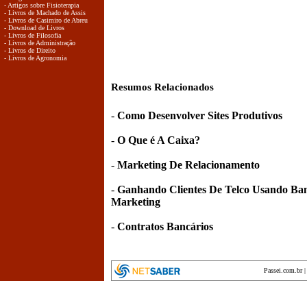
- Artigos sobre Fisioterapia
- Livros de Machado de Assis
- Livros de Casimiro de Abreu
- Download de Livros
- Livros de Filosofia
- Livros de Administração
- Livros de Direito
- Livros de Agronomia
Resumos Relacionados
-
Como Desenvolver Sites Produtivos
-
O Que é A Caixa?
-
Marketing De Relacionamento
-
Ganhando Clientes De Telco Usando Ba
Marketing
-
Contratos Bancários
Passei.com.br