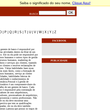
BUSCA
O
|
P
|
Q
|
R
|
S
|
T
|
U
|
V
|
W
|
X
|
Y
|
Z
FACEBOOK
gerente de banco é responsável por
as atividades dentro da filial de um
co. Ele ou ela pode ser responsável por
ursos humanos e outros tipos de gestão
recursos humanos, marketing de
PUBLICIDADE
utos e serviços aos clientes, trazendo
s clientes e resolver reclamações de
ntes. Várias habilidades fazer essas
efas mais fáceis, como a formação de
ursos humanos, serviço ao cliente
lidades, habilidades básicas de
tabilidade e conhecimentos de
rmática.Pessoal e à gestão de
cionários é um componente-chave do
balho de um gerente de banco. Cada
or é responsável pela contratação de
tadores de seus empréstimos,
sultores, processadores de empréstimo,
pcionistas e outros profissionais. Não
ele ou ela deve encontrar uma
pectiva que tem as qualificações
quadas, ele ou ela deve também
ntrar a pessoa que possui os traços de