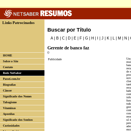
Links Patrocinados
Buscar por Título
A
|
B
|
C
|
D
|
E
|
F
|
G
|
H
|
I
|
J
|
K
|
L
|
M
|
N
|
Gerente de banco faz
()
HOME
Um 
Publicidade
Sobre o Site
muit
ban
Contato
rec
de 
Rede NetSaber
prod
novo
Passei.com.br
clie
tar
Biografias
rec
Câncer
habi
con
Significado dos Nomes
info
fun
Tabagismo
tra
gest
Vitaminas
con
con
Apostilas
rece
Significado dos Sonhos
só 
pers
Curiosidades
ade
enco