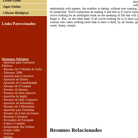
Livros Grátis
desi
well
Jogos Online
relationship with parents, the troubles in dating, without ever wanting 
be intelectual. You'll sometimes be reading it and feel as if you're liste
Ciências Biológicas
you're looking for an intelligent book on the meaning of life that will
forget it. But, on the other hand, if all you're looking for is to have a
woman who wants nothing more than to have a child, by all means, go a
Links Patrocinados
sweet, funny, simple.
Destaques NetSaber:
- Apostilas para Concursos
Públicos
- Resumo de O Mundo de Sofia
- Telecurso 2000
- Apostila para Concursos
- Apostilas de Direito
- Apostilas de Contabilidade
- Resumo de O Guarani
- Resumo de Iracema
- Resumo de Dom Quixote
- Apostilas de Inglês
- Resumo de Dom Casmurro
- Apostilas de Informática
- Resumo de A Moreninha
- Apostilas para Vestibular
- Resumo de A Arte da Guerra
- Receitas Culinárias
- Dicionário de Português
- Frases e Citações
- Interpretação dos Sonhos
Resumos Relacionados
- Fontes Grátis
- Notícias
- Artigos