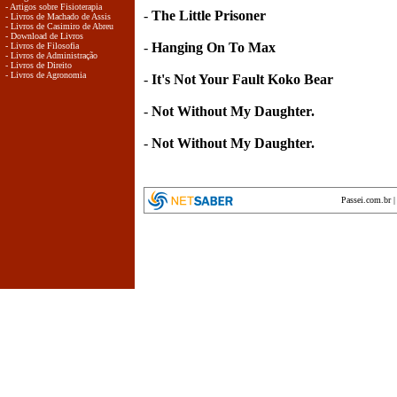
- Artigos sobre Fisioterapia
-
The Little Prisoner
- Livros de Machado de Assis
- Livros de Casimiro de Abreu
- Download de Livros
-
Hanging On To Max
- Livros de Filosofia
- Livros de Administração
- Livros de Direito
- Livros de Agronomia
-
It's Not Your Fault Koko Bear
-
Not Without My Daughter.
-
Not Without My Daughter.
Passei.com.br
encyclopedia