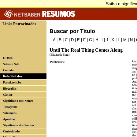
Links Patrocinados
Buscar por Título
A
|
B
|
C
|
D
|
E
|
F
|
G
|
H
|
I
|
J
|
K
|
L
|
M
|
N
|
Until The Real Thing Comes Along
(Elizabeth Berg)
HOME
Unt
Publicidade
Sobre o Site
sto
des
Contato
and
be g
Rede NetSaber
pro
And 
Passei.com.br
boo
it i
Biografias
rea
Câncer
the 
way 
Significado dos Nomes
not 
not
Tabagismo
clas
reme
Vitaminas
even
stil
Apostilas
deli
Significado dos Sonhos
tim
desc
Curiosidades
and 
the