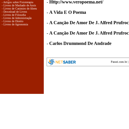
-
Http://www.veropoema.net/
- Artigos sobre Fisioterapia
- Livros de Machado de Assis
- Livros de Casimiro de Abreu
-
A Vida E O Poema
- Download de Livros
- Livros de Filosofia
- Livros de Administração
- Livros de Direito
-
A Canção De Amor De J. Alfred Prufro
- Livros de Agronomia
-
A Canção De Amor De J. Alfred Prufro
-
Carlos Drummond De Andrade
Passei.com.br
encyclopedia