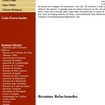
Livros Grátis
uma
o et
Jogos Online
do poema tem imagens do nascimento e da vida. Há setembro e maio m
rebentos das amoras. A segunda parte do poema centra-se no céu, em pá
Ciências Biológicas
Serve como uma transição para a parte final do poema que se centra no
fim. Fora do balanço infinito do berço, é provavelmente uma demonstraç
Tradução livre:
gomespertence@hotmail.com
Links Patrocinados
Destaques NetSaber:
- Apostilas para Concursos
Públicos
- Resumo de O Mundo de Sofia
- Telecurso 2000
- Apostila para Concursos
- Apostilas de Direito
- Apostilas de Contabilidade
- Resumo de O Guarani
- Resumo de Iracema
- Resumo de Dom Quixote
- Apostilas de Inglês
- Resumo de Dom Casmurro
- Apostilas de Informática
- Resumo de A Moreninha
- Apostilas para Vestibular
- Resumo de A Arte da Guerra
- Receitas Culinárias
- Dicionário de Português
- Frases e Citações
Resumos Relacionados
- Interpretação dos Sonhos
- Fontes Grátis
- Notícias
- Artigos