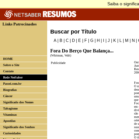
Links Patrocinados
Buscar por Título
A
|
B
|
C
|
D
|
E
|
F
|
G
|
H
|
I
|
J
|
K
|
L
|
M
|
N
|
Fora Do Berço Que Balança...
(Whitman, Walt)
HOME
Out
Publicidade
Sobre o Site
Aut
Res
Contato
200
Rede NetSaber
For
Passei.com.br
O m
des
Biografias
poe
Câncer
uma
que
Significado dos Nomes
Foc
em 
Tabagismo
div
são
Vitaminas
men
cel
Apostilas
de 
Significado dos Sonhos
suss
com
Curiosidades
poe
O t