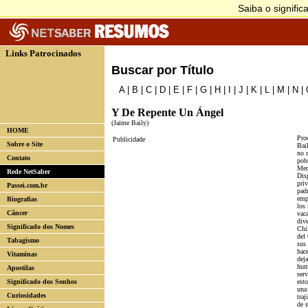
Links Patrocinados
Buscar por Título
A
|
B
|
C
|
D
|
E
|
F
|
G
|
H
|
I
|
J
|
K
|
L
|
M
|
N
|
Y De Repente Un Ángel
(Jaime Baily)
HOME
Proc
Publicidade
Sobre o Site
Bai
no 
Contato
pobr
Mer
Rede NetSaber
Dis
priv
Passei.com.br
pad
emp
Biografias
los 
Câncer
vac
div
Significado dos Nomes
Chil
del
Tabagismo
sus
hace
Vitaminas
dej
hum
Apostilas
ser
Significado dos Sonhos
esto
una
Curiosidades
traj
de 