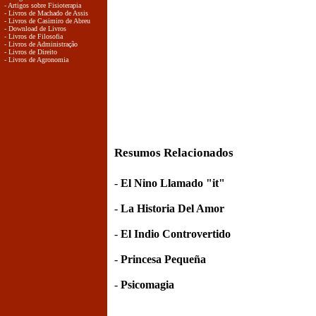
- Artigos sobre Fisioterapia
- Livros de Machado de Assis
- Livros de Casimiro de Abreu
- Download de Livros
- Livros de Filosofia
- Livros de Administração
- Livros de Direito
- Livros de Agronomia
Resumos Relacionados
-
El Nino Llamado "it"
-
La Historia Del Amor
-
El Indio Controvertido
-
Princesa Pequeña
-
Psicomagia