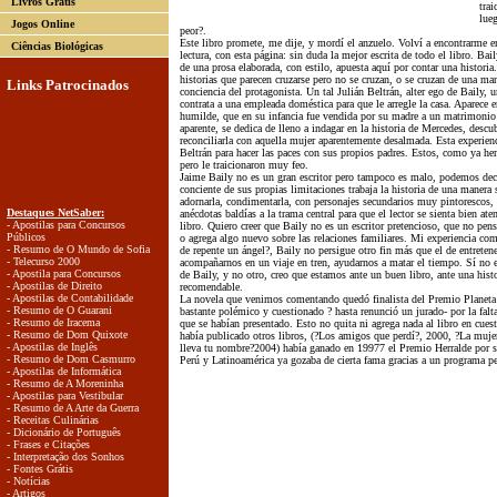
Livros Grátis
tra
lueg
Jogos Online
peor?.
Este libro promete, me dije, y mordí el anzuelo. Volví a encontrarme en
Ciências Biológicas
lectura, con esta página: sin duda la mejor escrita de todo el libro. Bail
de una prosa elaborada, con estilo, apuesta aquí por contar una historia
historias que parecen cruzarse pero no se cruzan, o se cruzan de una ma
Links Patrocinados
conciencia del protagonista. Un tal Julián Beltrán, alter ego de Baily, u
contrata a una empleada doméstica para que le arregle la casa. Aparece
humilde, que en su infancia fue vendida por su madre a un matrimonio 
aparente, se dedica de lleno a indagar en la historia de Mercedes, desc
reconciliarla con aquella mujer aparentemente desalmada. Esta experien
Beltrán para hacer las paces con sus propios padres. Estos, como ya he
pero le traicionaron muy feo.
Jaime Baily no es un gran escritor pero tampoco es malo, podemos decir
conciente de sus propias limitaciones trabaja la historia de una manera
adornarla, condimentarla, con personajes secundarios muy pintorescos,
Destaques NetSaber:
anécdotas baldías a la trama central para que el lector se sienta bien at
- Apostilas para Concursos
libro. Quiero creer que Baily no es un escritor pretencioso, que no pens
Públicos
o agrega algo nuevo sobre las relaciones familiares. Mi experiencia co
- Resumo de O Mundo de Sofia
de repente un ángel?, Baily no persigue otro fin más que el de entretene
- Telecurso 2000
acompañarnos en un viaje en tren, ayudarnos a matar el tiempo. Sí no e
- Apostila para Concursos
de Baily, y no otro, creo que estamos ante un buen libro, ante una hist
- Apostilas de Direito
recomendable.
- Apostilas de Contabilidade
La novela que venimos comentando quedó finalista del Premio Planeta
- Resumo de O Guarani
bastante polémico y cuestionado ? hasta renunció un jurado- por la falta
- Resumo de Iracema
que se habían presentado. Esto no quita ni agrega nada al libro en cue
- Resumo de Dom Quixote
había publicado otros libros, (?Los amigos que perdí?, 2000, ?La muj
- Apostilas de Inglês
lleva tu nombre?2004) había ganado en 19977 el Premio Herralde por s
- Resumo de Dom Casmurro
Perú y Latinoamérica ya gozaba de cierta fama gracias a un programa per
- Apostilas de Informática
- Resumo de A Moreninha
- Apostilas para Vestibular
- Resumo de A Arte da Guerra
- Receitas Culinárias
- Dicionário de Português
- Frases e Citações
- Interpretação dos Sonhos
- Fontes Grátis
- Notícias
- Artigos