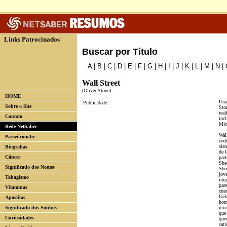
Links Patrocinados
Buscar por Título
A
|
B
|
C
|
D
|
E
|
F
|
G
|
H
|
I
|
J
|
K
|
L
|
M
|
N
|
Wall Street
(Oliver Stone)
HOME
Una
Publicidade
Sobre o Site
Ston
real
Contato
inc
Mic
Rede NetSaber
Wall
Passei.com.br
cod
sie
Biografias
de l
Câncer
part
She
Significado dos Nomes
She
jov
Tabagismo
imp
pare
Vitaminas
cua
Gek
Apostilas
hom
Significado dos Sonhos
mom
que 
Curiosidades
que
sat