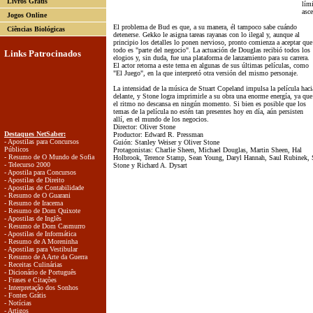
Livros Grátis
lími
asce
Jogos Online
El problema de Bud es que, a su manera, él tampoco sabe cuándo
Ciências Biológicas
detenerse. Gekko le asigna tareas rayanas con lo ilegal y, aunque al
principio los detalles lo ponen nervioso, pronto comienza a aceptar que
todo es "parte del negocio". La actuación de Douglas recibió todos los
Links Patrocinados
elogios y, sin duda, fue una plataforma de lanzamiento para su carrera.
El actor retorna a este tema en algunas de sus últimas películas, como
"El Juego", en la que interpretó otra versión del mismo personaje.
La intensidad de la música de Stuart Copeland impulsa la película haci
delante, y Stone logra imprimirle a su obra una enorme energía, ya que
el ritmo no descansa en ningún momento. Si bien es posible que los
temas de la película no estén tan presentes hoy en día, aún persisten
allí, en el mundo de los negocios.
Director: Oliver Stone
Destaques NetSaber:
Productor: Edward R. Pressman
- Apostilas para Concursos
Guión: Stanley Weiser y Oliver Stone
Públicos
Protagonistas: Charlie Sheen, Michael Douglas, Martin Sheen, Hal
- Resumo de O Mundo de Sofia
Holbrook, Terence Stamp, Sean Young, Daryl Hannah, Saul Rubinek, 
- Telecurso 2000
Stone y Richard A. Dysart
- Apostila para Concursos
- Apostilas de Direito
- Apostilas de Contabilidade
- Resumo de O Guarani
- Resumo de Iracema
- Resumo de Dom Quixote
- Apostilas de Inglês
- Resumo de Dom Casmurro
- Apostilas de Informática
- Resumo de A Moreninha
- Apostilas para Vestibular
- Resumo de A Arte da Guerra
- Receitas Culinárias
- Dicionário de Português
- Frases e Citações
- Interpretação dos Sonhos
- Fontes Grátis
- Notícias
- Artigos