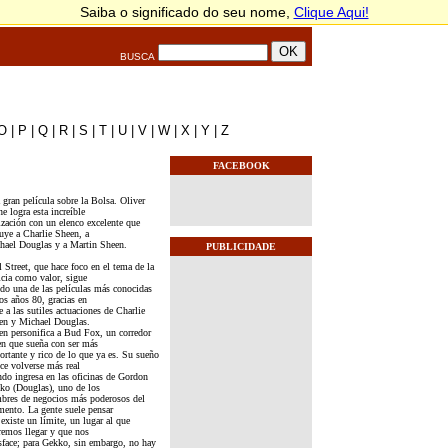
BUSCA
O
|
P
|
Q
|
R
|
S
|
T
|
U
|
V
|
W
|
X
|
Y
|
Z
FACEBOOK
 gran película sobre la Bolsa. Oliver
e logra esta increíble
ización con un elenco excelente que
luye a Charlie Sheen, a
hael Douglas y a Martin Sheen.
PUBLICIDADE
 Street, que hace foco en el tema de la
icia como valor, sigue
ndo una de las películas más conocidas
os años 80, gracias en
e a las sutiles actuaciones de Charlie
en y Michael Douglas.
en personifica a Bud Fox, un corredor
en que sueña con ser más
ortante y rico de lo que ya es. Su sueño
ce volverse más real
ndo ingresa en las oficinas de Gordon
ko (Douglas), uno de los
bres de negocios más poderosos del
ento. La gente suele pensar
existe un límite, un lugar al que
remos llegar y que nos
isface; para Gekko, sin embargo, no hay