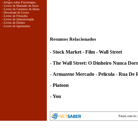
- Artigos sobre Fisioterapia
- Livros de Machado de Assis
- Livros de Casimiro de Abreu
- Download de Livros
- Livros de Filosofia
- Livros de Administração
- Livros de Direito
- Livros de Agronomia
Resumos Relacionados
-
Stock Market - Film - Wall Street
-
The Wall Street: O Dinheiro Nunca Dor
-
Armazene Mercado - Película - Rua De 
-
Platoon
-
You
Passei.com.br