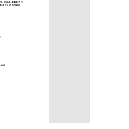
te: sencillamente, el
nso no se detiene.
a
Sean