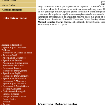
Livros Grátis
part
prin
Jogos Online
luego comienza a aceptar que es parte de los negocios. La actuación de
ciertamente el punto de origen de su participacion en películas como T
Ciências Biológicas
de este personaje. Stuart Copeland provee intensidad y energía empujan
ciertamente le imprime a la película una energia en donde ninca resulta
la temática pareciera no ser de actualidad, todavía existe alli afuera en
Links Patrocinados
Oliver Stone - Productor: Edward R. Pressman- Guión: Stanley Weiser,
Michael Douglas, Martin Sheen,
Hal Holbrook, Terence Stamp, Sea
Sean Stone, Richard A. Dysart
Destaques NetSaber:
- Apostilas para Concursos
Públicos
- Resumo de O Mundo de Sofia
- Telecurso 2000
- Apostila para Concursos
- Apostilas de Direito
- Apostilas de Contabilidade
- Resumo de O Guarani
- Resumo de Iracema
- Resumo de Dom Quixote
- Apostilas de Inglês
- Resumo de Dom Casmurro
- Apostilas de Informática
- Resumo de A Moreninha
- Apostilas para Vestibular
- Resumo de A Arte da Guerra
- Receitas Culinárias
- Dicionário de Português
- Frases e Citações
- Interpretação dos Sonhos
- Fontes Grátis
- Notícias
Resumos Relacionados
- Artigos