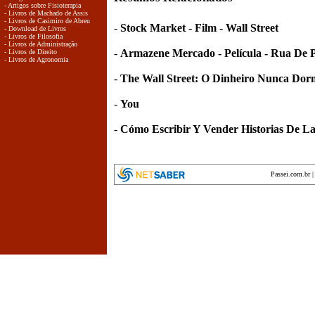
- Artigos sobre Fisioterapia
- Livros de Machado de Assis
- Livros de Casimiro de Abreu
-
Stock Market - Film - Wall Street
- Download de Livros
- Livros de Filosofia
- Livros de Administração
-
Armazene Mercado - Película - Rua De 
- Livros de Direito
- Livros de Agronomia
-
The Wall Street: O Dinheiro Nunca Dor
-
You
-
Cómo Escribir Y Vender Historias De La
Passei.com.br
encyclopedia