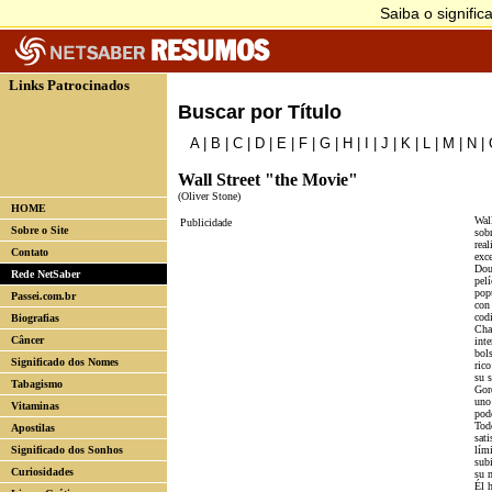
Links Patrocinados
Buscar por Título
A
|
B
|
C
|
D
|
E
|
F
|
G
|
H
|
I
|
J
|
K
|
L
|
M
|
N
|
Wall Street "the Movie"
(Oliver Stone)
HOME
Wall
Publicidade
Sobre o Site
sobr
real
Contato
exc
Dou
Rede NetSaber
pel
popu
Passei.com.br
con
cod
Biografias
Cha
Câncer
int
bol
Significado dos Nomes
rico
su 
Tabagismo
Gor
uno
Vitaminas
pode
Tod
Apostilas
sat
Significado dos Sonhos
lími
sub
Curiosidades
su 
Él 