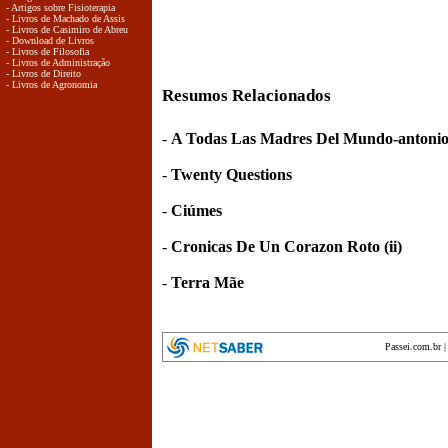
- Artigos sobre Fisioterapia
- Livros de Machado de Assis
- Livros de Casimiro de Abreu
- Download de Livros
- Livros de Filosofia
- Livros de Administração
- Livros de Direito
- Livros de Agronomia
Resumos Relacionados
-
A Todas Las Madres Del Mundo-antonio
-
Twenty Questions
-
Ciúmes
-
Cronicas De Un Corazon Roto (ii)
-
Terra Mãe
Passei.com.br