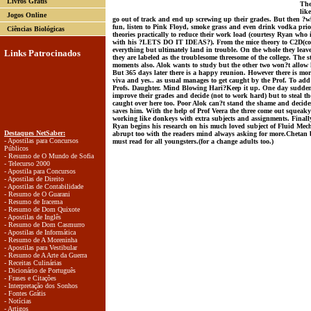
Livros Grátis
The
lik
Jogos Online
go out of track and end up screwing up their grades. But then ?w
fun, listen to Pink Floyd, smoke grass and even drink vodka prio
Ciências Biológicas
theories practically to reduce their work load (courtesy Ryan wh
with his ?LETS DO IT IDEAS?). From the mice theory to C2D(co o
everything but ultimately land in trouble. On the whole they leave
Links Patrocinados
they are labeled as the troublesome threesome of the college.
The s
moments also. Alok wants to study but the other two won?t allow hi
But 365 days later there is a happy reunion. However there is mor
viva and yes.. as usual manages to get caught by the Prof. To add t
Profs. Daughter. Mind Blowing Hari?Keep it up.
One day suddenly
improve their grades and decide (not to work hard) but to steal t
caught over here too. Poor Alok can?t stand the shame and decides
saves him. With the help of Prof Veera the three come out squeaky
working like donkeys with extra subjects and assignments.
Finall
Ryan begins his research on his much loved subject of Fluid Mech
Destaques NetSaber:
abrupt too with the readers mind always asking for more.
Chetan 
- Apostilas para Concursos
must read for all youngsters.(for a change adults too.)
Públicos
- Resumo de O Mundo de Sofia
- Telecurso 2000
- Apostila para Concursos
- Apostilas de Direito
- Apostilas de Contabilidade
- Resumo de O Guarani
- Resumo de Iracema
- Resumo de Dom Quixote
- Apostilas de Inglês
- Resumo de Dom Casmurro
- Apostilas de Informática
- Resumo de A Moreninha
- Apostilas para Vestibular
- Resumo de A Arte da Guerra
- Receitas Culinárias
- Dicionário de Português
- Frases e Citações
- Interpretação dos Sonhos
- Fontes Grátis
- Notícias
- Artigos