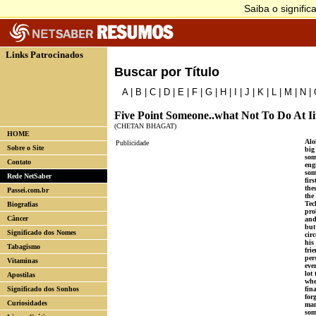
Links Patrocinados
Buscar por Título
A
|
B
|
C
|
D
|
E
|
F
|
G
|
H
|
I
|
J
|
K
|
L
|
M
|
N
|
Five Point Someone..what Not To Do At Ii
(CHETAN BHAGAT)
HOME
Alo
Publicidade
Sobre o Site
big
som
Contato
eng
som
Rede NetSaber
firs
the
Passei.com.br
the
Tec
Biografias
pro
Câncer
and
but
Significado dos Nomes
cir
his
Tabagismo
fri
per
Vitaminas
eve
lot
Apostilas
whe
Significado dos Sonhos
fin
for
Curiosidades
man
som