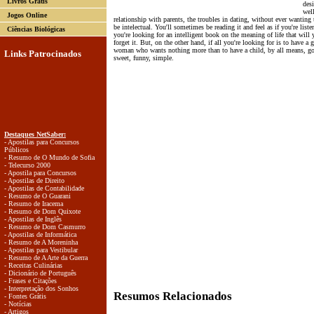
Livros Grátis
desi
well
Jogos Online
relationship with parents, the troubles in dating, without ever wanting 
be intelectual. You'll sometimes be reading it and feel as if you're liste
Ciências Biológicas
you're looking for an intelligent book on the meaning of life that will
forget it. But, on the other hand, if all you're looking for is to have a
woman who wants nothing more than to have a child, by all means, go a
Links Patrocinados
sweet, funny, simple.
Destaques NetSaber:
- Apostilas para Concursos
Públicos
- Resumo de O Mundo de Sofia
- Telecurso 2000
- Apostila para Concursos
- Apostilas de Direito
- Apostilas de Contabilidade
- Resumo de O Guarani
- Resumo de Iracema
- Resumo de Dom Quixote
- Apostilas de Inglês
- Resumo de Dom Casmurro
- Apostilas de Informática
- Resumo de A Moreninha
- Apostilas para Vestibular
- Resumo de A Arte da Guerra
- Receitas Culinárias
- Dicionário de Português
- Frases e Citações
- Interpretação dos Sonhos
Resumos Relacionados
- Fontes Grátis
- Notícias
- Artigos