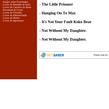
- Artigos sobre Fisioterapia
-
The Little Prisoner
- Livros de Machado de Assis
- Livros de Casimiro de Abreu
- Download de Livros
-
Hanging On To Max
- Livros de Filosofia
- Livros de Administração
- Livros de Direito
- Livros de Agronomia
-
It's Not Your Fault Koko Bear
-
Not Without My Daughter.
-
Not Without My Daughter.
Passei.com.br
encyclopedia