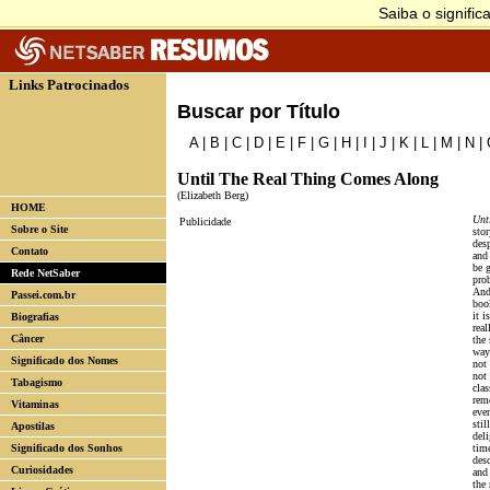
Links Patrocinados
Buscar por Título
A
|
B
|
C
|
D
|
E
|
F
|
G
|
H
|
I
|
J
|
K
|
L
|
M
|
N
|
Until The Real Thing Comes Along
(Elizabeth Berg)
HOME
Unt
Publicidade
Sobre o Site
sto
des
Contato
and
be g
Rede NetSaber
pro
And 
Passei.com.br
boo
it i
Biografias
rea
Câncer
the 
way 
Significado dos Nomes
not 
not
Tabagismo
clas
reme
Vitaminas
even
stil
Apostilas
deli
Significado dos Sonhos
tim
desc
Curiosidades
and 
the