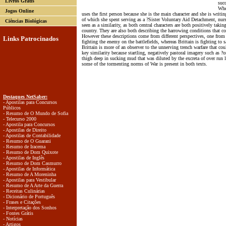
Livros Grátis
succ
Whe
Jogos Online
uses the first person because she is the main character and she is writin
of which she spent serving as a ?Sister Voluntary Aid Detachment, nurs
Ciências Biológicas
seen as a similarity, as both central characters are both positively taking
country. They are also both describing the harrowing conditions that cou
However these descriptions come from different perspectives, one from
Links Patrocinados
fighting the enemy on the battlefields, whereas Brittain is fighting to
Brittain is more of an observer to the unnerving trench warfare that cou
key similarity because startling, negatively pastoral imagery such as ?
thigh deep in sucking mud that was diluted by the excreta of over run l
some of the tormenting norms of War is present in both texts.
Destaques NetSaber:
- Apostilas para Concursos
Públicos
- Resumo de O Mundo de Sofia
- Telecurso 2000
- Apostila para Concursos
- Apostilas de Direito
- Apostilas de Contabilidade
- Resumo de O Guarani
- Resumo de Iracema
- Resumo de Dom Quixote
- Apostilas de Inglês
- Resumo de Dom Casmurro
- Apostilas de Informática
- Resumo de A Moreninha
- Apostilas para Vestibular
- Resumo de A Arte da Guerra
- Receitas Culinárias
- Dicionário de Português
- Frases e Citações
- Interpretação dos Sonhos
- Fontes Grátis
- Notícias
- Artigos