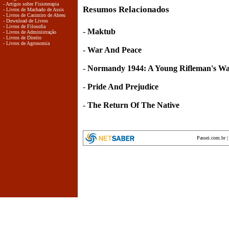
- Artigos sobre Fisioterapia
Resumos Relacionados
- Livros de Machado de Assis
- Livros de Casimiro de Abreu
- Download de Livros
- Livros de Filosofia
-
Maktub
- Livros de Administração
- Livros de Direito
- Livros de Agronomia
-
War And Peace
-
Normandy 1944: A Young Rifleman's W
-
Pride And Prejudice
-
The Return Of The Native
Passei.com.br