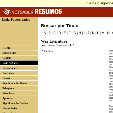
Links Patrocinados
Buscar por Título
A
|
B
|
C
|
D
|
E
|
F
|
G
|
H
|
I
|
J
|
K
|
L
|
M
|
N
|
War Literature
(Vera Brittain/ Sebastian Faulks)
HOME
Tes
Publicidade
Sobre o Site
auto
yea
Contato
powe
acc
Rede NetSaber
the
One 
Passei.com.br
thes
both
Biografias
ver
Câncer
one 
cont
Significado dos Nomes
affe
thi
Tabagismo
very
cou
Vitaminas
high
text
Apostilas
this
Significado dos Sonhos
Fau
Curiosidades
Ste
serv