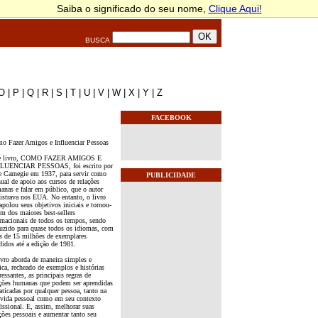
BUSCA
O
|
P
|
Q
|
R
|
S
|
T
|
U
|
V
|
W
|
X
|
Y
|
Z
FACEBOOK
o Fazer Amigos e Influenciar Pessoas
e livro, COMO FAZER AMIGOS E
LUENCIAR PESSOAS, foi escrito por
e Carnegie em 1937, para servir como
PUBLICIDADE
ual de apoio aos cursos de relações
anas e falar em público, que o autor
istrava nos EUA. No entanto, o livro
apolou seus objetivos iniciais e tornou-
um dos maiores best-sellers
ernacionais de todos os tempos, sendo
duzido para quase todos os idiomas, com
s de 15 milhões de exemplares
didos até a edição de 1981.
ivro aborda de maneira simples e
ica, recheado de exemplos e histórias
ressantes, as principais regras de
ações humanas que podem ser aprendidas
aticadas por qualquer pessoa, tanto na
 vida pessoal como em seu contexto
fissional. E, assim, melhorar suas
ções pessoais e aumentar tanto seu