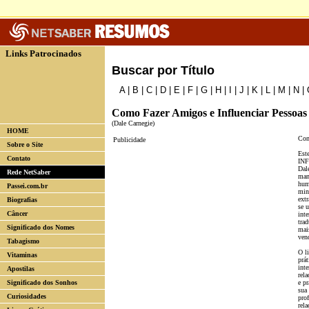
Links Patrocinados
Buscar por Título
A
|
B
|
C
|
D
|
E
|
F
|
G
|
H
|
I
|
J
|
K
|
L
|
M
|
N
|
Como Fazer Amigos e Influenciar Pessoas
(Dale Carnegie)
HOME
Com
Publicidade
Sobre o Site
Est
Contato
INF
Dal
Rede NetSaber
man
hum
Passei.com.br
min
extr
Biografias
se 
Câncer
int
tra
Significado dos Nomes
mai
ven
Tabagismo
O l
Vitaminas
prát
inte
Apostilas
rel
Significado dos Sonhos
e pr
sua
Curiosidades
pro
rela