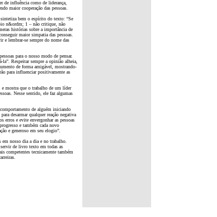
er de influência como de liderança,
endo maior cooperação das pessoas.
intetiza bem o espírito do texto: “Se
ípio n&ordm; 1 – não critique, não
meras histórias sobre a importância de
onseguir maior simpatia das pessoas.
uvir e lembrar-se sempre do nome das
pessoas para o nosso modo de pensar.
la”. Respeitar sempre a opinião alheia,
rgumento de forma amigável, mostrando-
rão para influenciar positivamente as
s, e mostra que o trabalho de um líder
ssoas. Nesse sentido, ele faz algumas
o comportamento de alguém iniciando
para desarmar qualquer reação negativa
ios erros e evite envergonhar as pessoas
r progresso e também cada novo
ação e generoso em seu elogio”.
 em nosso dia a dia e no trabalho.
servir de livro texto em todas as
onais competentes tecnicamente também
rreiras.