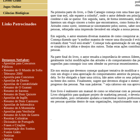
Livros Grátis
pod
obt
Jogos Online
Na primeira parte do livro, o Dale Carnegie começa com uma frase que s
Ciências Biológicas
quer tirar mel, não espante a colméia”, onde o autor defende seu princ
condene e não se queixe. Em seguida, narra, de forma interessante, inú
fazermos um elogio sincero a todos que encontrarmos, como forma de c
Links Patrocinados
Atitudes como sorrir, interessar-se sinceramente pelos outros, saber o
pessoas, reforçarão uma impressão favorável em relação a nossa pessoa.
Em seguida, o autor enumera diversas maneiras de como conquistar as 
Começa dizendo que “a melhor maneira de vencer uma discussão é evitá-
evitando dizer “você está errado”. Começar toda apresentação de um a
se simpático às idéias e desejos dos outros. Todas estas ações contribui
pessoas.
Na parte final do livro, o autor ressalta a importância de sermos lídere
Destaques NetSaber:
geralmente inclui modificações das atitudes e do comportamento das pe
- Apostilas para Concursos
sugestões para conseguir isso sem ofender ou provocar ressentimentos.
Públicos
- Resumo de O Mundo de Sofia
Ele nos ensina que devemos começar qualquer tentativa de modificar 
- Telecurso 2000
com um elogio e uma apreciação do comportamento anterior da pessoa, 
- Apostila para Concursos
dela. Se for obrigado a fazer uma critica, fale antes sobre os seus própr
- Apostilas de Direito
na frente dos outros. Finalmente, sugere que devemos elogiar o meno
- Apostilas de Contabilidade
progresso das pessoas. Nas suas palavras: “ seja caloroso em sua aprov
- Resumo de O Guarani
- Resumo de Iracema
Este livro é realmente um manual de como se relacionar com as pessoas
- Resumo de Dom Quixote
Livro obrigatório para qualquer projeto de marketing pessoal, e deveria 
- Apostilas de Inglês
universidades, pois certamente ajudaria a transformar muitos profissi
- Resumo de Dom Casmurro
em pessoas queridas dentro de suas organizações, impulsionando suas ca
- Apostilas de Informática
- Resumo de A Moreninha
- Apostilas para Vestibular
- Resumo de A Arte da Guerra
- Receitas Culinárias
.
- Dicionário de Português
- Frases e Citações
- Interpretação dos Sonhos
- Fontes Grátis
- Notícias
- Artigos