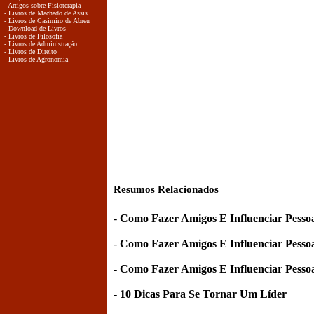
- Artigos sobre Fisioterapia
- Livros de Machado de Assis
- Livros de Casimiro de Abreu
- Download de Livros
- Livros de Filosofia
- Livros de Administração
- Livros de Direito
- Livros de Agronomia
Resumos Relacionados
-
Como Fazer Amigos E Influenciar Pesso
-
Como Fazer Amigos E Influenciar Pesso
-
Como Fazer Amigos E Influenciar Pesso
-
10 Dicas Para Se Tornar Um Líder