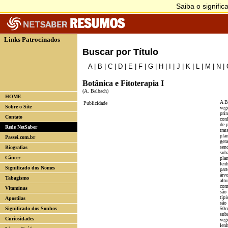
Links Patrocinados
Buscar por Título
A
|
B
|
C
|
D
|
E
|
F
|
G
|
H
|
I
|
J
|
K
|
L
|
M
|
N
|
Botânica e Fitoterapia I
(A. Balbach)
HOME
A B
Publicidade
Sobre o Site
vege
pri
Contato
con
de p
Rede NetSaber
tra
pla
Passei.com.br
ger
sen
Biografias
sub
Câncer
plan
len
Significado dos Nomes
part
árv
Tabagismo
alt
com
Vitaminas
são 
típ
Apostilas
são
Significado dos Sonhos
50c
sub
Curiosidades
vege
len