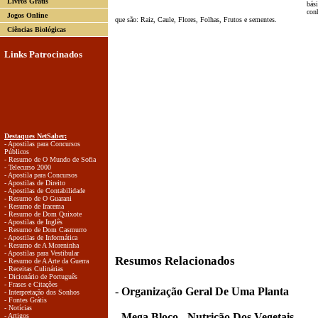
Livros Grátis
bási
con
Jogos Online
que são: Raiz, Caule, Flores, Folhas, Frutos e sementes.
Ciências Biológicas
Links Patrocinados
Destaques NetSaber:
- Apostilas para Concursos
Públicos
- Resumo de O Mundo de Sofia
- Telecurso 2000
- Apostila para Concursos
- Apostilas de Direito
- Apostilas de Contabilidade
- Resumo de O Guarani
- Resumo de Iracema
- Resumo de Dom Quixote
- Apostilas de Inglês
- Resumo de Dom Casmurro
- Apostilas de Informática
- Resumo de A Moreninha
- Apostilas para Vestibular
Resumos Relacionados
- Resumo de A Arte da Guerra
- Receitas Culinárias
- Dicionário de Português
- Frases e Citações
-
Organização Geral De Uma Planta
- Interpretação dos Sonhos
- Fontes Grátis
- Notícias
-
Mega Bloco - Nutrição Dos Vegetais
- Artigos