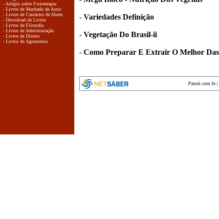
- Artigos sobre Fisioterapia
- Livros de Machado de Assis
- Livros de Casimiro de Abreu
-
Variedades Definição
- Download de Livros
- Livros de Filosofia
- Livros de Administração
-
Vegetação Do Brasil-ii
- Livros de Direito
- Livros de Agronomia
-
Como Preparar E Extrair O Melhor Das 
Passei.com.br
encyclopedia