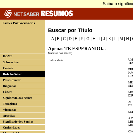
Links Patrocinados
Buscar por Título
A
|
B
|
C
|
D
|
E
|
F
|
G
|
H
|
I
|
J
|
K
|
L
|
M
|
N
|
Apenas TE ESPERANDO...
(vanessa dos santos)
HOME
UM
Publicidade
Sobre o Site
TE
UM
Contato
PR
NÃ
Rede NetSaber
DES
SU
Passei.com.br
ME
SE
Biografias
E 
Câncer
MO
DE
Significado dos Nomes
CR
AG
Tabagismo
DE
D
Vitaminas
SO
DE
Apostilas
A 
Significado dos Sonhos
LH
MU
Curiosidades
M
CH