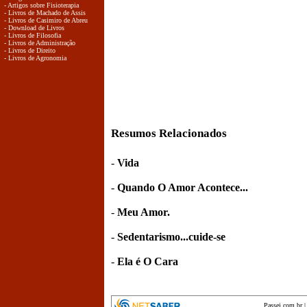
- Artigos sobre Fisioterapia
- Livros de Machado de Assis
- Livros de Casimiro de Abreu
- Download de Livros
- Livros de Filosofia
- Livros de Administração
- Livros de Direito
- Livros de Agronomia
Resumos Relacionados
-
Vida
-
Quando O Amor Acontece...
-
Meu Amor.
-
Sedentarismo...cuide-se
-
Ela é O Cara
Passei.com.br