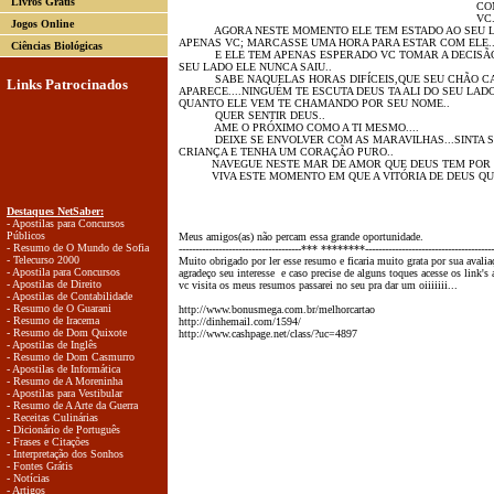
Livros Grátis
CO
VC
Jogos Online
AGORA NESTE MOMENTO ELE TEM ESTADO AO SEU LA
APENAS VC; MARCASSE UMA HORA PARA ESTAR COM ELE..
Ciências Biológicas
E ELE TEM APENAS ESPERADO VC TOMAR A DECISÃO 
SEU LADO ELE NUNCA SAIU..
SABE NAQUELAS HORAS DIFÍCEIS,QUE SEU CHÃO CA
Links Patrocinados
APARECE....NINGUÉM TE ESCUTA DEUS TA ALI DO SEU LA
QUANTO ELE VEM TE CHAMANDO POR SEU NOME..
QUER SENTIR DEUS..
AME O PRÓXIMO COMO A TI MESMO....
DEIXE SE ENVOLVER COM AS MARAVILHAS...SINTA SE
CRIANÇA E TENHA UM CORAÇÃO PURO..
NAVEGUE NESTE MAR DE AMOR QUE DEUS TEM POR 
VIVA ESTE MOMENTO EM QUE A VITÓRIA DE DEUS QUER
Destaques NetSaber:
- Apostilas para Concursos
Públicos
Meus amigos(as) não percam essa grande oportunidade.
- Resumo de O Mundo de Sofia
-------------------------------------*** ********---------------------------------------
- Telecurso 2000
Muito obrigado por ler esse resumo e ficaria muito grata por sua avalia
- Apostila para Concursos
agradeço seu interesse e caso precise de alguns toques acesse os link'
- Apostilas de Direito
vc visita os meus resumos passarei no seu pra dar um oiiiiiii...
- Apostilas de Contabilidade
- Resumo de O Guarani
http://www.bonusmega.com.br/melhorcartao
- Resumo de Iracema
http://dinhemail.com/1594/
- Resumo de Dom Quixote
http://www.cashpage.net/class/?uc=4897
- Apostilas de Inglês
- Resumo de Dom Casmurro
- Apostilas de Informática
- Resumo de A Moreninha
- Apostilas para Vestibular
- Resumo de A Arte da Guerra
- Receitas Culinárias
- Dicionário de Português
- Frases e Citações
- Interpretação dos Sonhos
- Fontes Grátis
- Notícias
- Artigos