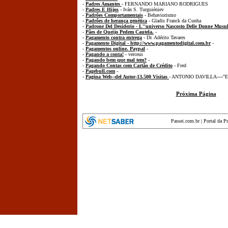
-
Padres Amantes
- FERNANDO MARIANO RODRIGUES
-
Padres E Hijos
- Iván S. Turguiéniev
-
Padrões Comportamentais
- Behaviorismo
-
Padrões de herança genética
- Gladis Franck da Cunha
-
Padrone Del Desiderio - L''universo Nascosto Delle Donne Mus
-
Pães de Queijo Pedem Cautela.
-
-
Pagamento contra entrega
- Dr. Adérito Tavares
-
Pagamento Digital - http://www.pagamentodigital.com.br
-
-
Pagamentos online. Paypal
-
-
Pagando a conta!
- verceus
-
Pagando bem que mal tem?
-
-
Pagando Contas com Cartão de Crédito
- Fred
-
Pagebull.com
-
-
Pagina Web--del Autor-13.500 Visitas
- ANTONIO DAVILLA----
Próxima Página
Passei.com.br
|
Portal da P