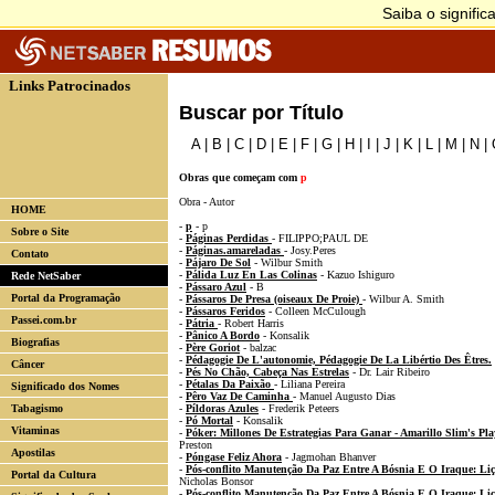
Links Patrocinados
Buscar por Título
A
|
B
|
C
|
D
|
E
|
F
|
G
|
H
|
I
|
J
|
K
|
L
|
M
|
N
|
Obras que começam com
p
Obra - Autor
HOME
-
p
- p
Sobre o Site
-
Páginas Perdidas
- FILIPPO;PAUL DE
-
Páginas.amareladas
- Josy.Peres
Contato
-
Pájaro De Sol
- Wilbur Smith
-
Pálida Luz En Las Colinas
- Kazuo Ishiguro
Rede NetSaber
-
Pássaro Azul
- B
Portal da Programação
-
Pássaros De Presa (oiseaux De Proie)
- Wilbur A. Smith
-
Pássaros Feridos
- Colleen McCulough
Passei.com.br
-
Pátria
- Robert Harris
-
Pânico A Bordo
- Konsalik
Biografias
-
Père Goriot
- balzac
-
Pédagogie De L'autonomie, Pédagogie De La Libértio Des Êtres.
Câncer
-
Pés No Chão, Cabeça Nas Estrelas
- Dr. Lair Ribeiro
-
Pétalas Da Paixão
- Liliana Pereira
Significado dos Nomes
-
Pêro Vaz De Caminha
- Manuel Augusto Dias
Tabagismo
-
Píldoras Azules
- Frederik Peteers
-
Pó Mortal
- Konsalik
Vitaminas
-
Póker: Millones De Estrategias Para Ganar - Amarillo Slim's P
Preston
Apostilas
-
Póngase Feliz Ahora
- Jagmohan Bhanver
-
Pós-conflito Manutenção Da Paz Entre A Bósnia E O Iraque: L
Portal da Cultura
Nicholas Bonsor
-
Pós-conflito Manutenção Da Paz Entre A Bósnia E O Iraque: Li