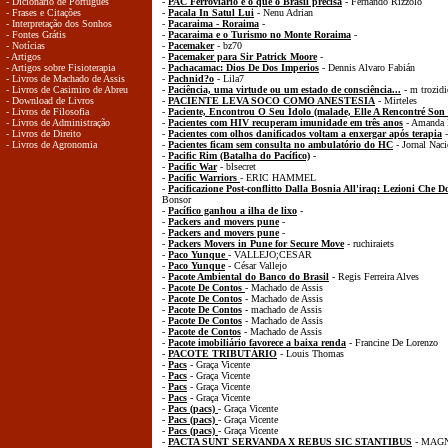
- Dicionário de Português
-
PAC Ferroviário é o que o Brasil precisa
- Fernando Rizzolo
- Frases e Citações
-
Pacala In Satul Lui
- Nenu Adrian
- Interpretação dos Sonhos
-
Pacaraima - Roraima
-
- Fontes Grátis
-
Pacaraima e o Turismo no Monte Roraima
-
- Notícias
-
Pacemaker
- bz70
- Artigos
-
Pacemaker para Sir Patrick Moore
-
- Artigos sobre Fisioterapia
-
Pachacamac: Dios De Dos Imperios
- Dennis Alvaro Fabián
- Livros de Machado de Assis
-
Pachnid?o
- Lila7
- Livros de Casimiro de Abreu
-
Paciência, uma virtude ou um estado de consciência...
- m trozidi
- Download de Livros
-
PACIENTE LEVA SOCO COMO ANESTESIA
- Mirteles
- Livros de Filosofia
-
Paciente, Encontrou O Seu Ídolo (malade, Elle A Rencontré Son
- Livros de Administração
-
Pacientes com HIV recuperam imunidade em três anos
- Amanda 
- Livros de Direito
-
Pacientes com olhos danificados voltam a enxergar após terapia
-
- Livros de Agronomia
-
Pacientes ficam sem consulta no ambulatório do HC
- Jornal Naci
-
Pacific Rim (Batalha do Pacífico)
-
-
Pacific War
- blsecret
-
Pacific Warriors
- ERIC HAMMEL
-
Pacificazione Post-conflitto Dalla Bosnia All'iraq: Lezioni Che 
Bonsor
-
Pacífico ganhou a ilha de lixo
-
-
Packers and movers pune
-
-
Packers and movers pune
-
-
Packers Movers in Pune for Secure Move
- ruchiraiets
-
Paco Yunque
- VALLEJO;CESAR
-
Paco Yunque
- César Vallejo
-
Pacote Ambiental do Banco do Brasil
- Regis Ferreira Alves
-
Pacote De Contos
- Machado de Assis
-
Pacote De Contos
- Machado de Assis
-
Pacote De Contos
- machado de Assis
-
Pacote De Contos
- Machado de Assis
-
Pacote de Contos
- Machado de Assis
-
Pacote imobiliário favorece a baixa renda
- Francine De Lorenzo
-
PACOTE TRIBUTÁRIO
- Louis Thomas
-
Pacs
- Graça Vicente
-
Pacs
- Graça Vicente
-
Pacs
- Graça Vicente
-
Pacs
- Graça Vicente
-
Pacs (pacs)
- Graça Vicente
-
Pacs (pacs)
- Graça Vicente
-
Pacs (pacs)
- Graça Vicente
-
PACTA SUNT SERVANDA X REBUS SIC STANTIBUS
- MAGN