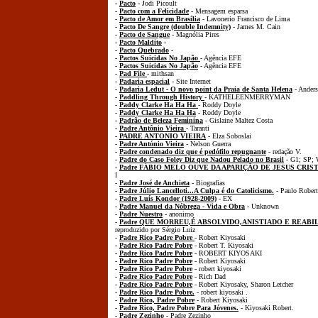
-
Pacto
- Jodi Picoult
-
Pacto com a Felicidade
- Mensagem esparsa
-
Pacto de Amor em Brasília
- Lavonerio Francisco de Lima
-
Pacto De Sangre (double Indemnity)
- James M. Cain
-
Pacto de Sangue
- Magnólia Pires
-
Pacto Maldito
-
-
Pacto Quebrado
-
-
Pactos Suicidas No Japão
- Agência EFE
-
Pactos Suicidas No Japão
- Agência EFE
-
Pad File
- mithsan
-
Padaria espacial
- Site Internet
-
Padaria Ledut - O novo point da Praia de Santa Helena
- Ander
-
Paddling Through History
- KATHELEENMERRYMAN
-
Paddy Clarke Ha Ha Ha
- Roddy Doyle
-
Paddy Clarke Ha Ha Ha
- Roddy Doyle
-
Padrão de Beleza Feminina
- Gislaine Maltez Costa
-
Padre Antônio Vieira
- Taranti
-
PADRE ANTONIO VIEIRA
- Elza Soboslai
-
Padre António Vieira
- Nelson Guerra
-
Padre condenado diz que é pedófilo repugnante
- redação V.
-
Padre do Caso Foley Diz que Nadou Pelado no Brasil
- G1; SP; 
-
Padre FÁBIO MELO OUVE DA APARIÇÃO DE JESUS CRIS
I
-
Padre José de Anchieta
- Biografias
-
Padre Júlio Lancelloti...A Culpa é do Catolicismo.
- Paulo Robert
-
Padre Luís Kondor (1928-2009)
- EX
-
Padre Manuel da Nóbrega - Vida e Obra
- Unknown
-
Padre Nuestro
- anonimo
-
Padre QUE MORREU,É ABSOLVIDO,ANISTIADO E REABI
reproduzido por Sérgio Luiz
-
Padre Rico Padre Pobre
- Robert Kiyosaki
-
Padre Rico Padre Pobre
- Robert T. Kiyosaki
-
Padre Rico Padre Pobre
- ROBERT KIYOSAKI
-
Padre Rico Padre Pobre
- Robert Kiyosaki
-
Padre Rico Padre Pobre
- robert kiyosaki
-
Padre Rico Padre Pobre
- Rich Dad
-
Padre Rico Padre Pobre
- Robert Kiyosaky, Sharon Letcher
-
Padre Rico Padre Pobre.
- robert kiyosaki .
-
Padre Rico, Padre Pobre
- Robert Kiyosaki
-
Padre Rico, Padre Pobre Para Jóvenes.
- Kiyosaki Robert.
-
Padre Zezinho
- Padre Zezinho