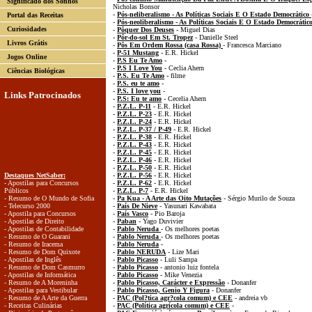
Significado dos Sonhos
Nicholas Bonsor
-
Pós-neliberalismo - As Políticas Sociais E O Estado Democrático
Portal das Receitas
-
Pós-neoliberalismo - As Políticas Sociais E O Estado Democrátic
Curiosidades
-
Pôquer Dos Deuses
- Miguel Dias
-
Pôr-do-sol Em St. Tropez
- Danielle Steel
Livros Grátis
-
Pôs Em Ordem Rossa (casa Rossa)
- Francesca Marciano
-
P-51 Mustang
- E.R. Hickel
Jogos Online
-
P.S Eu Te Amo
-
-
P.S I Love You
- Ceclia Ahern
Ciências Biológicas
-
P.S. Eu Te Amo
- filme
-
P.S. eu te amo
-
-
P.S. I love you
-
Links Patrocinados
-
P.S: Eu te amo
- Cecelia Ahern
-
P.Z.L. P-11
- E.R. Hickel
-
P.Z.L. P-23
- E.R. Hickel
-
P.Z.L. P-24
- E.R. Hickel
-
P.Z.L. P-37 / P-49
- E.R. Hickel
-
P.Z.L. P-38
- E.R. Hickel
-
P.Z.L. P-43
- E.R. Hickel
-
P.Z.L. P-45
- E.R. Hickel
-
P.Z.L. P-46
- E.R. Hickel
-
P.Z.L. P-50
- E.R. Hickel
Destaques NetSaber:
-
P.Z.L. P-56
- E.R. Hickel
- Apostilas para Concursos
-
P.Z.L. P-62
- E.R. Hickel
Públicos
-
P.Z.L. P-7
- E.R. Hickel
- Resumo de O Mundo de Sofia
-
Pa Kua - A Arte das Oito Mutações
- Sérgio Murilo de Souza
- Telecurso 2000
-
País De Nieve
- Yasunari Kawabata
- Apostila para Concursos
-
País Vasco
- Pio Baroja
- Apostilas de Direito
-
Paban
- Yago Duvivier
- Apostilas de Contabilidade
-
Pablo Neruda
- Os melhores poetas
- Resumo de O Guarani
-
Pablo Neruda
- Os melhores poetas
- Resumo de Iracema
-
Pablo Neruda
-
- Resumo de Dom Quixote
-
Pablo NERUDA
- Lize Mari
- Apostilas de Inglês
-
Pablo Picasso
- Luli Sampa
- Resumo de Dom Casmurro
-
Pablo Picasso
- antonio luiz fontela
- Apostilas de Informática
-
Pablo Picasso
- Mike Venezia
- Resumo de A Moreninha
-
Pablo Picasso, Carácter e Expressão
- Donanfer
- Apostilas para Vestibular
-
Pablo Picasso, Genio Y Figura
- Donanfer
- Resumo de A Arte da Guerra
-
PAC (Pol?tica agr?cola comum) e CEE
- andreia vb
- Receitas Culinárias
-
PAC (Política agrícola comum) e CEE
-